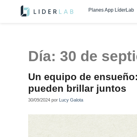
contenido
Planes App LíderLab
Día:
30 de sept
Un equipo de ensueño:
pueden brillar juntos
30/09/2024
por
Lucy Galota