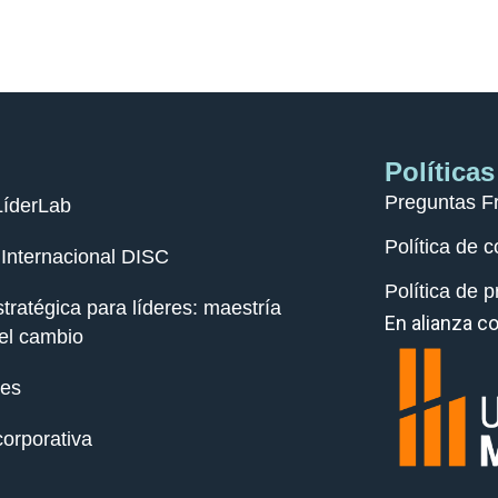
Políticas
Preguntas F
LíderLab
Política de 
n Internacional DISC
Política de p
tratégica para líderes: maestría
En alianza co
el cambio
res
corporativa