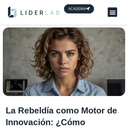
contenido
ACADEMIA
Planes App Líder
HUB de líderes
La Rebeldía como Motor de
Innovación: ¿Cómo