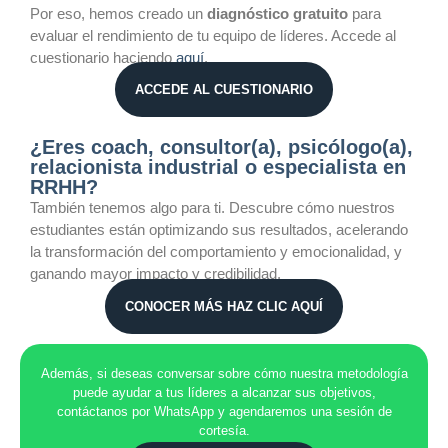
Por eso, hemos creado un
diagnóstico gratuito
para
evaluar el rendimiento de tu equipo de líderes. Accede al
cuestionario haciendo
aquí
.
ACCEDE AL CUESTIONARIO
¿Eres coach, consultor(a), psicólogo(a),
relacionista industrial o especialista en
RRHH?
También tenemos algo para ti. Descubre cómo nuestros
estudiantes están optimizando sus resultados, acelerando
la transformación del comportamiento y emocionalidad, y
ganando mayor impacto y credibilidad.
CONOCER MÁS HAZ CLIC AQUÍ
Además, si deseas conversar sobre cómo nuestra metodología
puede ayudar a tus líderes a alcanzar sus objetivos,
contáctanos por WhatsApp y agendaremos una sesión de
cortesía.