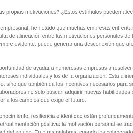
us propias motivaciones? ¿Estos estímulos pueden afect
ía empresarial, he notado que muchas empresas enfrent
alta de alineación entre las motivaciones personales de 
iempre evidente, puede generar una desconexión que afe
portunidad de ayudar a numerosas empresas a resolver
tereses individuales y los de la organización. Esta aline
po, sino que también da los incentivos necesarios para s
laboradores no solo buscan adquirir nuevas habilidades 
r a los cambios que exige el futuro.
onocimiento, resiliencia e identidad están profundament
retroalimentación positiva: la motivación personal se trad
dad del equipo. En otras palabras, cuando los colaborado