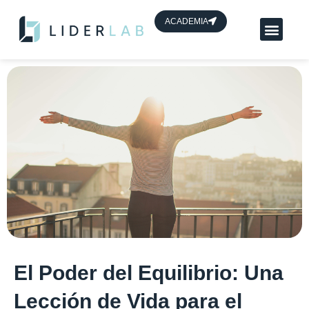
contenido
ACADEMIA
Planes App Líder
HUB de líderes
El Poder del Equilibrio: Una
Lección de Vida para el