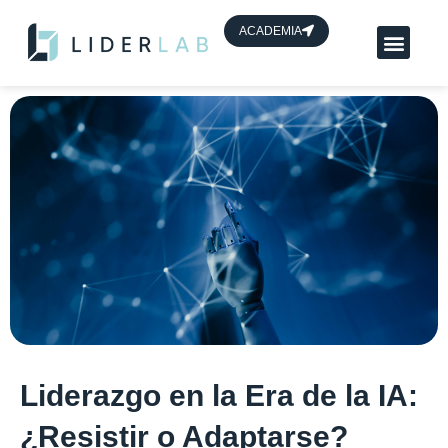
contenido
ACADEMIA
Planes App Líder
HUB de líderes
Liderazgo en la Era de la IA:
¿Resistir o Adaptarse?