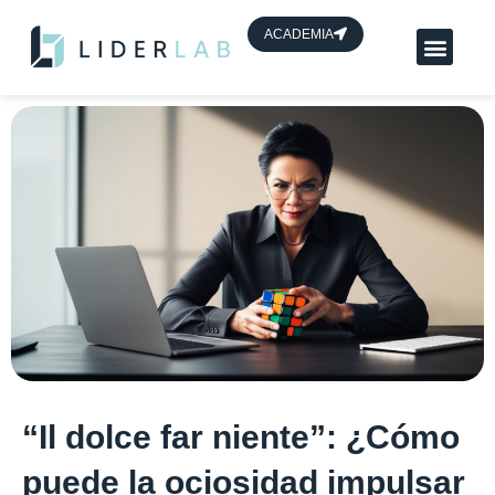
contenido
ACADEMIA
Planes App Líder
HUB de líderes
“Il dolce far niente”: ¿Cómo
puede la ociosidad impulsar