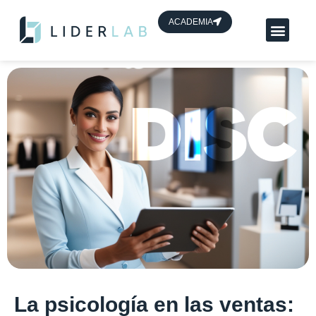
contenido
ACADEMIA
Planes App Líder
HUB de líderes
La psicología en las ventas: