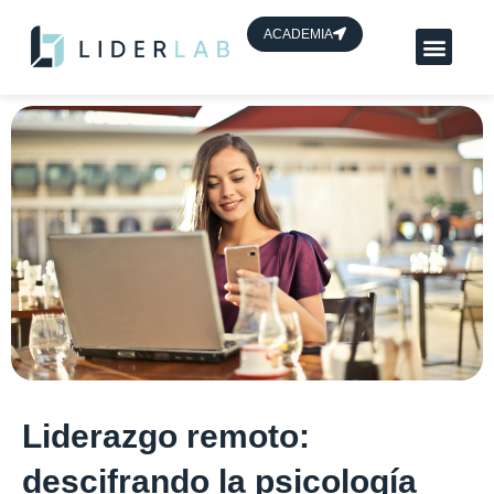
contenido
ACADEMIA
Planes App Líder
HUB de líderes
Liderazgo remoto:
descifrando la psicología