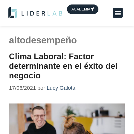
contenido
ACADEMIA
Planes App Líder
HUB de líderes
altodesempeño
Clima Laboral: Factor
determinante en el éxito del
negocio
17/06/2021
por
Lucy Galota