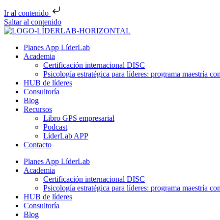
Ir al contenido
Saltar al contenido
Planes App LíderLab
Academia
Certificación internacional DISC
Psicología estratégica para líderes: programa maestría co
HUB de líderes
Consultoría
Blog
Recursos
Libro GPS empresarial
Podcast
LíderLab APP
Contacto
Planes App LíderLab
Academia
Certificación internacional DISC
Psicología estratégica para líderes: programa maestría co
HUB de líderes
Consultoría
Blog