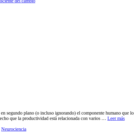
nsciente del cambio
o en segundo plano (o incluso ignorando) el componente humano que log
n hecho que la productividad está relacionada con varios …
Leer más
,
Neurociencia