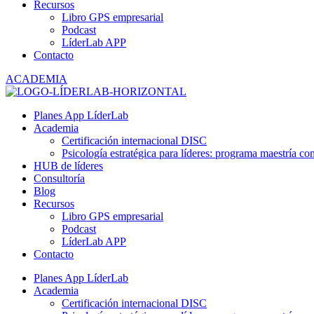
Recursos
Libro GPS empresarial
Podcast
LíderLab APP
Contacto
ACADEMIA
Planes App LíderLab
Academia
Certificación internacional DISC
Psicología estratégica para líderes: programa maestría co
HUB de líderes
Consultoría
Blog
Recursos
Libro GPS empresarial
Podcast
LíderLab APP
Contacto
Planes App LíderLab
Academia
Certificación internacional DISC