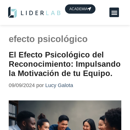
contenido
ACADEMIA
Planes App Líder
HUB de líderes
efecto psicológico
El Efecto Psicológico del
Reconocimiento: Impulsando
la Motivación de tu Equipo.
09/09/2024
por
Lucy Galota