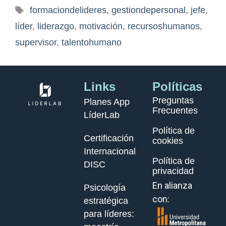
formaciondelideres
,
gestiondepersonal
,
jefe
,
líder
,
liderazgo
,
motivación
,
recursoshumanos
,
supervisor
,
talentohumano
Links
Políticas
Preguntas
Planes App
Frecuentes
LíderLab
Política de
Certificación
cookies
Internacional
Política de
DISC
privacidad
En alianza
Psicología
con:
estratégica
para líderes: