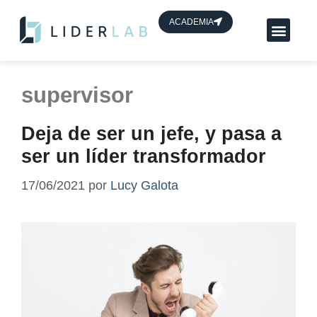
contenido
ACADEMIA
Planes App Líder
HUB de líderes
supervisor
Deja de ser un jefe, y pasa a
ser un líder transformador
17/06/2021
por
Lucy Galota