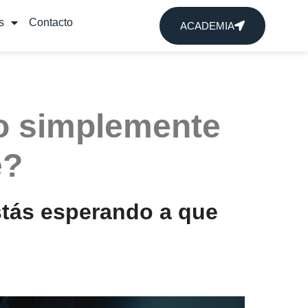
s
Contacto
ACADEMIA
 o simplemente
e?
stás esperando a que