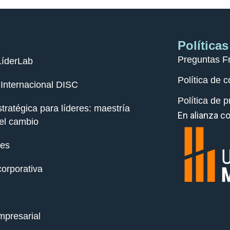
Políticas
Preguntas F
LíderLab
Política de 
n Internacional DISC
Política de p
tratégica para líderes: maestría
En alianza co
el cambio
res
corporativa
mpresarial